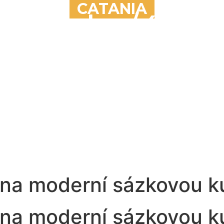
CATANIA
 September / 4th Oc
y Sheraton Catania Hotel & Conference Center 
 na moderní sázkovou k
 na moderní sázkovou k