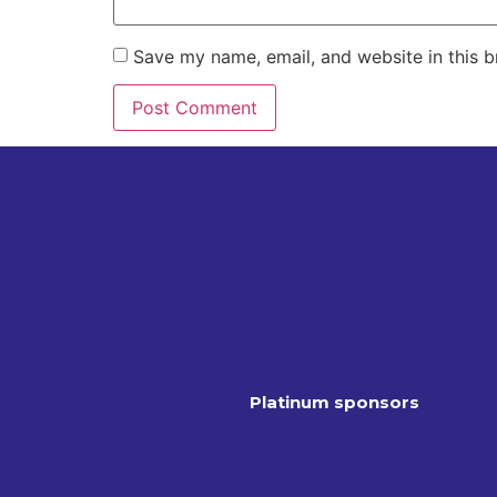
Save my name, email, and website in this b
Platinum sponsors