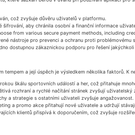
ván, což zvyšuje důvěru uživatelů v platformu.
 šifrování, aby chránila osobní a finanční informace uživate
oose from various secure payment methods, including credi
né nástroje pro prevenci a ochranu proti problémovému sá
adno dostupnou zákaznickou podporu pro řešení jakýchkoli
 tempem a její úspěch je výsledkem několika faktorů. K nej
rokou škálu sportovních událostí a her, což přitahuje mnoh
tivá rozhraní a rychlé načítání stránek zvyšují uživatelský 
hy a strategie s ostatními uživateli zvyšuje angažovanost.
ting a promo akce přitahují nové uživatele a udržují stávají
jících klientů přispívá k doporučením, což zvyšuje rozšíře