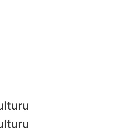
tober
(Aci Castello)
ulturu
ulturu