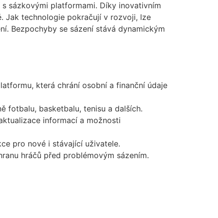
í s sázkovými platformami. Díky inovativním
 Jak technologie pokračují v rozvoji, lze
sázení. Bezpochyby se sázení stává dynamickým
formu, která chrání osobní a finanční údaje
 fotbalu, basketbalu, tenisu a dalších.
 aktualizace informací a možnosti
 pro nové i stávající uživatele.
chranu hráčů před problémovým sázením.