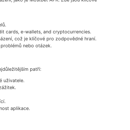
lů.
t cards, e-wallets, and cryptocurrencies.
zení, což je klíčové pro zodpovědné hraní.
 problémů nebo otázek.
důležitějším patří:
é uživatele.
zážitek.
cí.
nost aplikace.