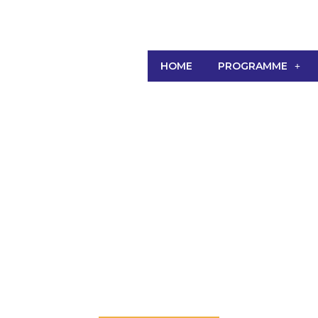
HOME
PROGRAMME