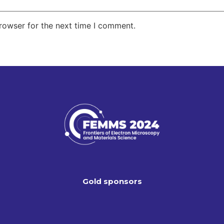
rowser for the next time I comment.
Gold sponsors