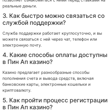
реальные деньги.
3. Как быстро можно связаться со
службой поддержки?
Служба поддержки работает круглосуточно, и вы
можете связаться с ней через чат, телефон или
электронную почту.
4. Какие способы оплаты доступны
в Пин Ап казино?
Казино предлагает разнообразные способы
пополнения счета и вывода средств, включая
банковские карты, электронные кошельки и
криптовалюту.
5. Как пройти процесс регистрации
в Пин Ап казино?