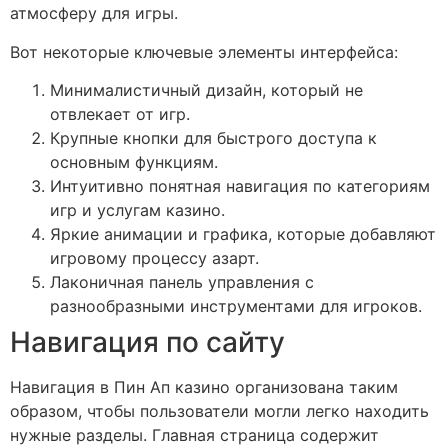
атмосферу для игры.
Вот некоторые ключевые элементы интерфейса:
Минималистичный дизайн, который не
отвлекает от игр.
Крупные кнопки для быстрого доступа к
основным функциям.
Интуитивно понятная навигация по категориям
игр и услугам казино.
Яркие анимации и графика, которые добавляют
игровому процессу азарт.
Лаконичная панель управления с
разнообразными инструментами для игроков.
Навигация по сайту
Навигация в Пин Ап казино организована таким
образом, чтобы пользователи могли легко находить
нужные разделы. Главная страница содержит