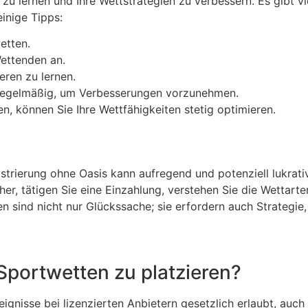
ch zu lernen und Ihre Wettstrategien zu verbessern. Es gibt v
inige Tipps:
etten.
ettenden an.
eren zu lernen.
 regelmäßig, um Verbesserungen vorzunehmen.
en, können Sie Ihre Wettfähigkeiten stetig optimieren.
strierung ohne Oasis kann aufregend und potenziell lukrativ 
r, tätigen Sie eine Einzahlung, verstehen Sie die Wettarte
en sind nicht nur Glückssache; sie erfordern auch Strategie
s Sportwetten zu platzieren?
eignisse bei lizenzierten Anbietern gesetzlich erlaubt, auch