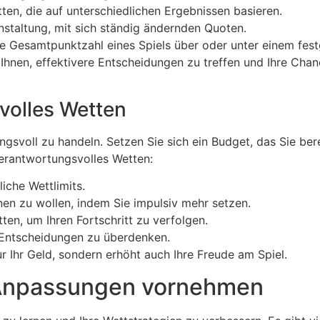
en, die auf unterschiedlichen Ergebnissen basieren.
staltung, mit sich ständig ändernden Quoten.
e Gesamtpunktzahl eines Spiels über oder unter einem festg
ft Ihnen, effektivere Entscheidungen zu treffen und Ihre C
volles Wetten
gsvoll zu handeln. Setzen Sie sich ein Budget, das Sie berei
verantwortungsvolles Wetten:
iche Wettlimits.
en zu wollen, indem Sie impulsiv mehr setzen.
ten, um Ihren Fortschritt zu verfolgen.
 Entscheidungen zu überdenken.
r Ihr Geld, sondern erhöht auch Ihre Freude am Spiel.
d Anpassungen vornehmen