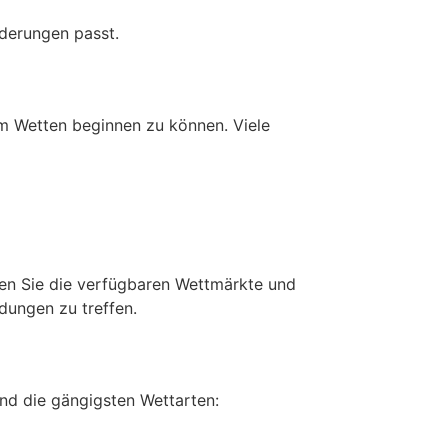
rderungen passt.
em Wetten beginnen zu können. Viele
fen Sie die verfügbaren Wettmärkte und
dungen zu treffen.
ind die gängigsten Wettarten: