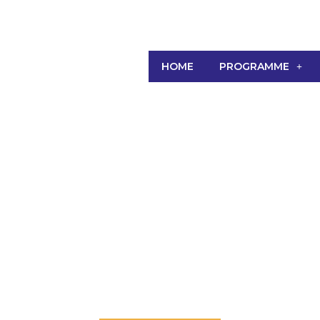
HOME
PROGRAMME