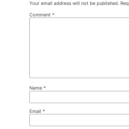
Your email address will not be published.
Req
Comment
*
Name
*
Email
*