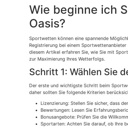
Wie beginne ich S
Oasis?
Sportwetten können eine spannende Möglichke
Registrierung bei einem Sportwettenanbieter oh
diesem Artikel erfahren Sie, wie Sie mit Spo
zur Maximierung Ihres Wetterfolgs.
Schritt 1: Wählen Sie d
Der erste und wichtigste Schritt beim Sportw
daher sollten Sie folgende Kriterien berücksic
Lizenzierung: Stellen Sie sicher, dass de
Bewertungen: Lesen Sie Erfahrungsberi
Bonusangebote: Prüfen Sie die Willkom
Sportarten: Achten Sie darauf, ob Ihre 