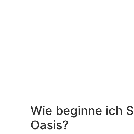
29th
Four Points b
Wie beginne ich S
Oasis?