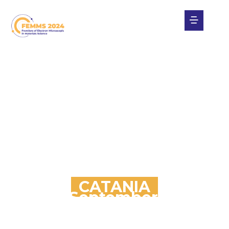
CATANIA
29th September / 4th
October
Four Points by Sheraton Catania Hotel & Conference
Center (Aci Castello)