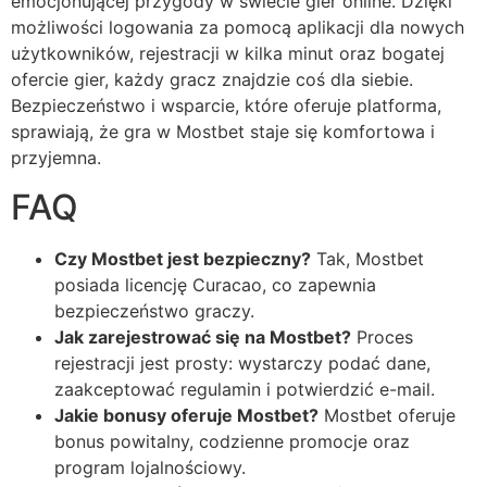
emocjonującej przygody w świecie gier online. Dzięki
możliwości logowania za pomocą aplikacji dla nowych
użytkowników, rejestracji w kilka minut oraz bogatej
ofercie gier, każdy gracz znajdzie coś dla siebie.
Bezpieczeństwo i wsparcie, które oferuje platforma,
sprawiają, że gra w Mostbet staje się komfortowa i
przyjemna.
FAQ
Czy Mostbet jest bezpieczny?
Tak, Mostbet
posiada licencję Curacao, co zapewnia
bezpieczeństwo graczy.
Jak zarejestrować się na Mostbet?
Proces
rejestracji jest prosty: wystarczy podać dane,
zaakceptować regulamin i potwierdzić e-mail.
Jakie bonusy oferuje Mostbet?
Mostbet oferuje
bonus powitalny, codzienne promocje oraz
program lojalnościowy.