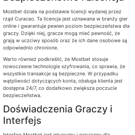
Mostbet działa na podstawie licencji wydanej przez
rząd Curacao. Ta licencja jest uznawana w branży gier
online i gwarantuje pewien poziom bezpieczeństwa dla
graczy. Dzięki niej, gracze mogą mieć pewność, że
grają w uczciwy sposób oraz że ich dane osobowe są
odpowiednio chronione.
Warto również podkreślić, że Mostbet stosuje
nowoczesne technologie szyfrowania, co sprawia, że
wszystkie transakcje są bezpieczne. W przypadku
wątpliwości dotyczących konta, obsługa klienta jest
dostępna 24/7, co dodatkowo zwiększa poczucie
bezpieczeństwa.
Doświadczenia Graczy i
Interfejs
Interfejs Mostbet jest intuicyjny i przyjazny dla