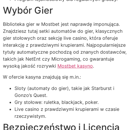
Wybór Gier
Biblioteka gier w Mostbet jest naprawdę imponująca.
Znajdziesz tutaj setki automatów do gier, klasycznych
gier stołowych oraz sekcję live casino, która oferuje
interakcję z prawdziwymi krupierami. Najpopularniejsze
tytuły automatyczne pochodzą od znanych dostawców,
takich jak NetEnt czy Microgaming, co gwarantuje
wysoką jakość rozrywki
Mostbet kasyno
.
W ofercie kasyna znajdują się m.in.:
Sloty (automaty do gier), takie jak Starburst i
Gonzo’s Quest.
Gry stołowe: ruletka, blackjack, poker.
Live casino z prawdziwymi krupierami w czasie
rzeczywistym.
Bezpieczeństwo i Licencja