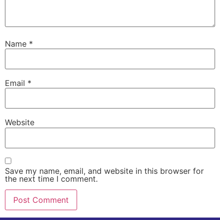
Name
*
Email
*
Website
Save my name, email, and website in this browser for
the next time I comment.