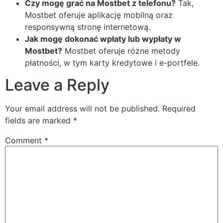
Czy mogę grać na Mostbet z telefonu?
Tak,
Mostbet oferuje aplikację mobilną oraz
responsywną stronę internetową.
Jak mogę dokonać wpłaty lub wypłaty w
Mostbet?
Mostbet oferuje różne metody
płatności, w tym karty kredytowe i e-portfele.
Leave a Reply
Your email address will not be published.
Required
fields are marked
*
Comment
*