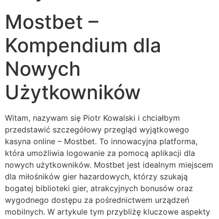
Mostbet –
Kompendium dla
Nowych
Użytkowników
Witam, nazywam się Piotr Kowalski i chciałbym
przedstawić szczegółowy przegląd wyjątkowego
kasyna online – Mostbet. To innowacyjna platforma,
która umożliwia logowanie za pomocą aplikacji dla
nowych użytkowników. Mostbet jest idealnym miejscem
dla miłośników gier hazardowych, którzy szukają
bogatej biblioteki gier, atrakcyjnych bonusów oraz
wygodnego dostępu za pośrednictwem urządzeń
mobilnych. W artykule tym przybliżę kluczowe aspekty