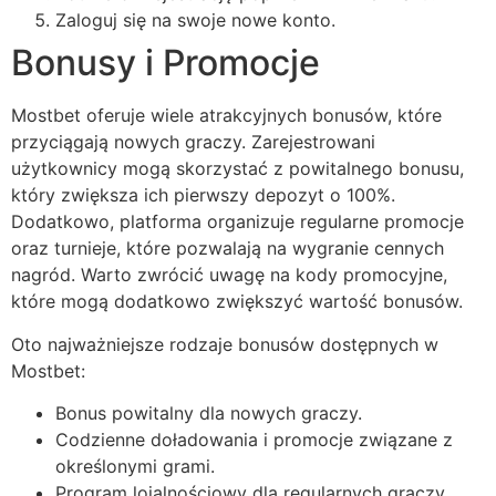
Zaloguj się na swoje nowe konto.
Bonusy i Promocje
Mostbet oferuje wiele atrakcyjnych bonusów, które
przyciągają nowych graczy. Zarejestrowani
użytkownicy mogą skorzystać z powitalnego bonusu,
który zwiększa ich pierwszy depozyt o 100%.
Dodatkowo, platforma organizuje regularne promocje
oraz turnieje, które pozwalają na wygranie cennych
nagród. Warto zwrócić uwagę na kody promocyjne,
które mogą dodatkowo zwiększyć wartość bonusów.
Oto najważniejsze rodzaje bonusów dostępnych w
Mostbet:
Bonus powitalny dla nowych graczy.
Codzienne doładowania i promocje związane z
określonymi grami.
Program lojalnościowy dla regularnych graczy.