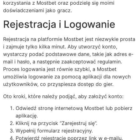
korzystania z Mostbet oraz podzielę się moimi
doświadczeniami jako gracz.
Rejestracja i Logowanie
Rejestracja na platformie Mostbet jest niezwykle prosta
i zajmuje tylko kilka minut. Aby utworzyć konto,
wystarczy podać podstawowe dane, takie jak adres e-
mail i hasło, a następnie zaakceptować regulamin.
Proces logowania jest równie szybki, a Mostbet
umożliwia logowanie za pomocą aplikacji dla nowych
użytkowników, co przyspiesza dostęp do gier.
Oto kroki, które należy podjąć, aby założyć konto:
Odwiedź stronę internetową Mostbet lub pobierz
aplikację.
Kliknij na przycisk “Zarejestruj się”.
Wypełnij formularz rejestracyjny.
Potwierdź rejestrację poprzez link w e-mailu.